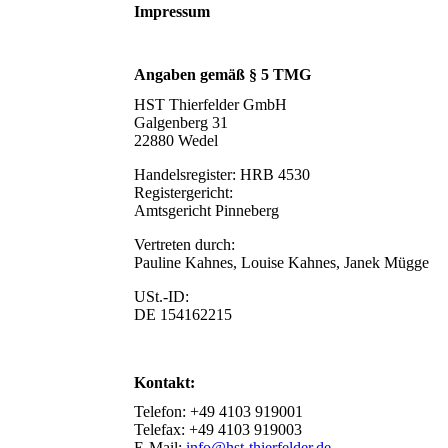
Impressum
Angaben gemäß § 5 TMG
HST Thierfelder GmbH
Galgenberg 31
22880 Wedel
Handelsregister: HRB 4530
Registergericht:
Amtsgericht Pinneberg
Vertreten durch:
Pauline Kahnes, Louise Kahnes, Janek Mügge
USt.-ID:
DE 154162215
Kontakt:
Telefon: +49 4103 919001
Telefax: +49 4103 919003
E-Mail:
info@hst-thierfelder.de