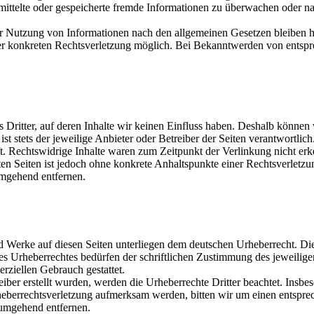
bermittelte oder gespeicherte fremde Informationen zu überwachen oder 
r Nutzung von Informationen nach den allgemeinen Gesetzen bleiben h
iner konkreten Rechtsverletzung möglich. Bei Bekanntwerden von ents
 Dritter, auf deren Inhalte wir keinen Einfluss haben. Deshalb können
 ist stets der jeweilige Anbieter oder Betreiber der Seiten verantwortli
t. Rechtswidrige Inhalte waren zum Zeitpunkt der Verlinkung nicht erk
kten Seiten ist jedoch ohne konkrete Anhaltspunkte einer Rechtsverlet
umgehend entfernen.
und Werke auf diesen Seiten unterliegen dem deutschen Urheberrecht. Di
es Urheberrechtes bedürfen der schriftlichen Zustimmung des jeweilig
erziellen Gebrauch gestattet.
eiber erstellt wurden, werden die Urheberrechte Dritter beachtet. Insbe
Urheberrechtsverletzung aufmerksam werden, bitten wir um einen ents
 umgehend entfernen.