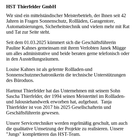
HST Thierfelder GmbH
Wir sind ein mittelständischer Meisterbetrieb, der Ihnen seit 42
Jahren in Fragen Sonnen­schutz, Rollläden, Garagentore,
Automati­sierungen, Sicherheitstechnik und vielem mehr mit Rat
und Tat zur Seite steht.
Seit dem 01.03.2025 kümmert sich die Geschäftsführerin
Pauline Kahnes gemeinsam mit ihrem Verlobten Janek Mügge
um alles administrative und beide beraten gerne telefonisch oder
in den Ausstellungsräumen.
Louise Kahnes ist als gelernte Rollladen-und
Sonnenschutzmechatronikerin die technische Unterstützungen
des Büroduos.
Hartmut Thierfelder hat das Unternehmen mit seinem Sohn
Sascha Thierfelder, der 1994 seinen Meister­titel im Rollladen-
und Jalousiehandwerk erworben hat, aufgebaut. Tanja
Thierfelder ist von 2017 bis 2025 Gesellschafterin und
Geschäftsführerin gewesen.
Unsere Servicetechniker werden regelmäßig geschult, um auch
die qualitative Umsetzung der Projekte zu realisieren. Unsere
"Jungs" komplettieren das HST-Team.