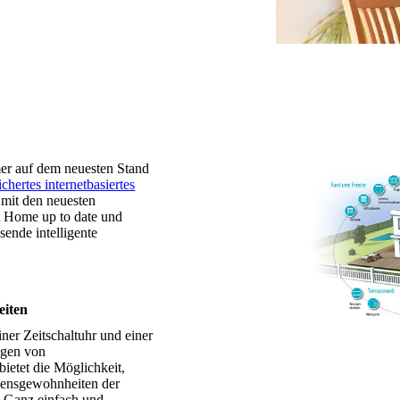
er auf dem neuesten Stand
ichertes internetbasiertes
 mit den neuesten
rt Home up to date und
sende intelligente
eiten
er Zeitschaltuhr und einer
ngen von
ietet die Möglich­keit,
ebensgewohnheiten der
? Ganz einfach und