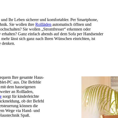
und Ihr Leben sicherer und komfortabler. Per Smartphone,
hnik. Sie wollen ihre
Rollläden
automatisch öffnen und
ochschalten? Sie wollen „Stromfresser“ erkennen oder
y erhalten? Ganz einfach abends auf dem Sofa per Handsender
 mehr lässt sich ganz nach Ihren Wünschen einrichten, ist
e denken.
bequem Ihre gesamte Haus­
let-PC aus. Die Befehle
 mit dem haus­eigenen
 weiter an Rollladen,
e
sorgt für kinderleichte
ückmeldung, ob der Befehl
netsteuerung können die
hem Wege via Hand- und
Haustechnik Spaß.