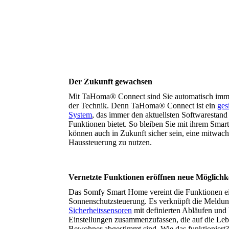
Der Zukunft gewachsen
Mit TaHoma® Connect sind Sie automatisch imm
der Technik. Denn TaHoma® Connect ist ein
ges
System
, das immer den aktuellsten Soft­warestand
Funktionen bietet. So bleiben Sie mit ihrem Sma
können auch in Zukunft sicher sein, eine mitwach
Haussteuerung zu nutzen.
Vernetzte Funktionen eröffnen neue Möglichk
Das Somfy Smart Home vereint die Funktionen ein
Sonnen­schutz­steuerung. Es verknüpft die Meldu
Sicherheitssensoren
mit definierten Abläufen und b
Einstellungen zusammen­zufassen, die auf die L
Bewohner abgestimmt sind. Wie das funktioniert