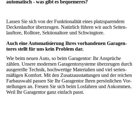
automatisch - was gibt es bequemeres?
Lassen Sie sich von der Funktionalität eines platzsparendem
Decken­lauftor überzeugen. Natürlich führen wir auch Seiten­
lauftore, Rolltore, Sektionaltore und Schwingtore.
Auch eine Automatisierung Ihres vorhandenen Garagen­
tores stellt für uns kein Problem dar.
Wie beim neuen Auto, so beim Garagen­tor: Ihr Ansprüche
zählen. Unsere modernen Garagen­torsysteme über­zeugen durch
aus­gereifte Technik, hoch­wertige Materialien und viel serien­
mäßigen Komfort. Mit den Zusatz­ausstattungen und der reichen
Farb­auswahl passen Sie Ihr Garagentor Ihren persönlichen Vor­
stellungen an. Freuen Sie sich beim Los­fahren und Ankommen.
Weil Ihr Garagen­tor ganz einfach passt.